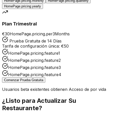
HomePage.pricing.monthly
HomePage.pricing.quarterly
HomePage.pricing.yearly
Plan Trimestral
€30
HomePage.pricing.per3Months
Prueba Gratuita de 14 Días
Tarifa de configuración única: €50
HomePage.pricing.feature1
HomePage.pricing.feature2
HomePage.pricing.feature3
HomePage.pricing.feature4
Comenzar Prueba Gratuita
Usuarios beta existentes obtienen Acceso de por vida
¿Listo para Actualizar Su
Restaurante?