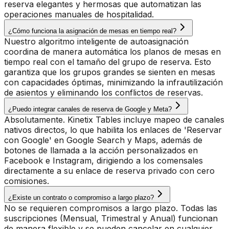
reserva elegantes y hermosas que automatizan las
operaciones manuales de hospitalidad.
¿Cómo funciona la asignación de mesas en tiempo real?
Nuestro algoritmo inteligente de autoasignación
coordina de manera automática los planos de mesas en
tiempo real con el tamaño del grupo de reserva. Esto
garantiza que los grupos grandes se sienten en mesas
con capacidades óptimas, minimizando la infrautilización
de asientos y eliminando los conflictos de reservas.
¿Puedo integrar canales de reserva de Google y Meta?
Absolutamente. Kinetix Tables incluye mapeo de canales
nativos directos, lo que habilita los enlaces de 'Reservar
con Google' en Google Search y Maps, además de
botones de llamada a la acción personalizados en
Facebook e Instagram, dirigiendo a los comensales
directamente a su enlace de reserva privado con cero
comisiones.
¿Existe un contrato o compromiso a largo plazo?
No se requieren compromisos a largo plazo. Todas las
suscripciones (Mensual, Trimestral y Anual) funcionan
de manera flexible y se pueden cancelar en cualquier